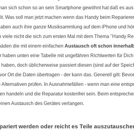
il man sich schon so an sein Smartphone gewöhnt hat daß es au
shalt. Was soll man jetzt machen wenn das Handy beim Repariere
aben auch ihre ganze Musiksammlung auf dem iPhone und höre
n viele nicht die sich zum ersten Mal mit dem Thema "Handy Rep
chäden die mit einem einfachen
Austausch oft schon innerhalb
 haben unten eine Tabelle mit ungefähren Richtwerten für Dich a
haben, doch üblicherweise passiert diesen (sind auf der Speich
or Ort die Daten übertragen - der kann das. Generell gilt: Bevo
 Alternativen prüfen. In Ausnahmefällen - wenn man eine entspr
 handeln und die Reparatur kostenfrei sein. Beim entsprechen
einen Austausch des Gerätes verlangen.
ariert werden oder reicht es Teile auszutausch